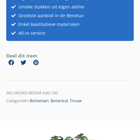
Unieke stukken uit eigen atelier
Grootste aanbod in de Benelux
Enkel kwalitatieve materialen
All-in service
Deel dit item
SKU
WOND-BOOM-VIJG-160
Categorieën
Bohemian
,
Botanical
,
Trouw