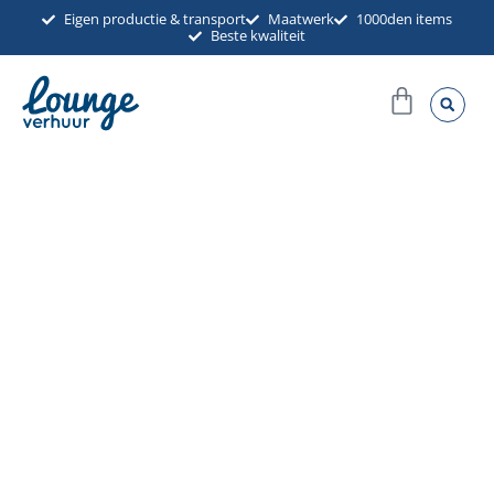
Ga
Eigen productie & transport
Maatwerk
1000den items
Beste kwaliteit
naar
de
Winkel
inhoud