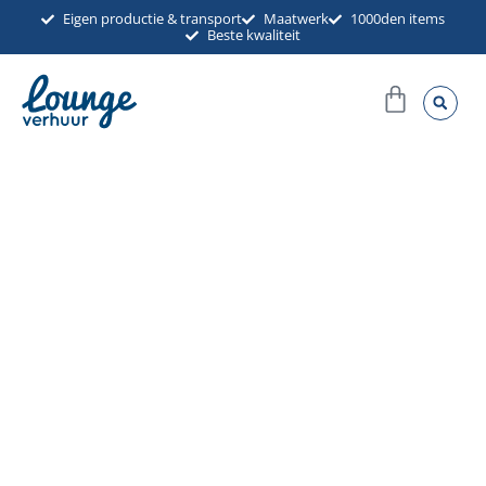
Ga
Eigen productie & transport
Maatwerk
1000den items
Beste kwaliteit
naar
de
Winkel
inhoud