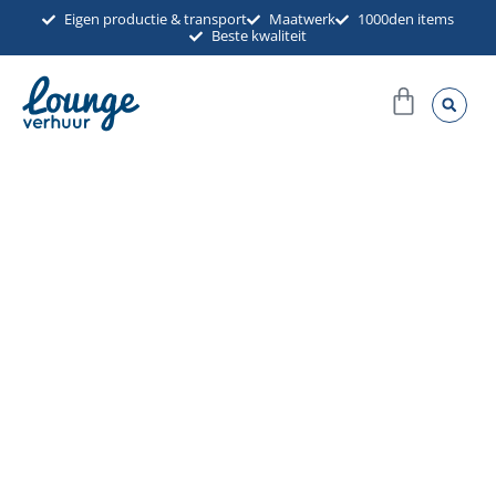
Ga
Eigen productie & transport
Maatwerk
1000den items
Beste kwaliteit
naar
de
Winkel
inhoud