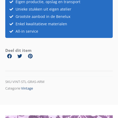
graszit
Eigen productie, opslag en transport
aantal
Unieke stukken uit eigen atelier
Grootste aanbod in de Benelux
Enkel kwalitatieve materialen
All-in service
Deel dit item
SKU
VINT-STL-GRAS-ARM
Categorie
Vintage