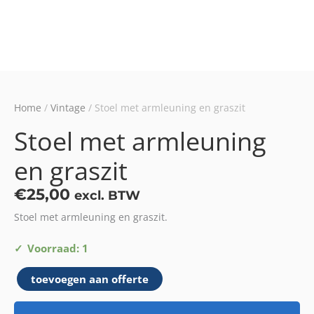
Home
/
Vintage
/ Stoel met armleuning en graszit
Stoel met armleuning
en graszit
€
25,00
excl. BTW
Stoel met armleuning en graszit.
Stoel
Voorraad: 1
met
toevoegen aan offerte
armleuning
en