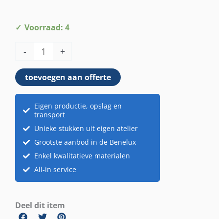
Stoel
Voorraad: 4
Ibiza
-
+
aantal
toevoegen aan offerte
Eigen productie, opslag en
transport
Unieke stukken uit eigen atelier
Grootste aanbod in de Benelux
Enkel kwalitatieve materialen
All-in service
Deel dit item