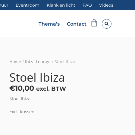
huur
Eventroom
Klank en licht
FAQ
Videos
Winkelwag
Thema’s
Contact
Home
/
Ibiza Lounge
/ Stoel Ibiza
Stoel Ibiza
€
10,00
excl. BTW
Stoel Ibiza
Excl. kussen.