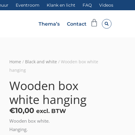
huur
Eventroom
Klank en licht
FAQ
Videos
Winkelwag
Thema’s
Contact
Home
/
Black and white
/ Wooden box white
hanging
Wooden box
white hanging
€
10,00
excl. BTW
Wooden box white.
Hanging.