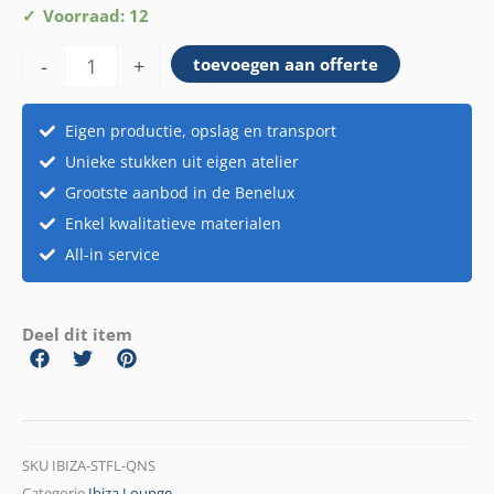
Statafel
Voorraad: 12
Queens
-
+
toevoegen aan offerte
aantal
Eigen productie, opslag en transport
Unieke stukken uit eigen atelier
Grootste aanbod in de Benelux
Enkel kwalitatieve materialen
All-in service
Deel dit item
SKU
IBIZA-STFL-QNS
Categorie
Ibiza Lounge