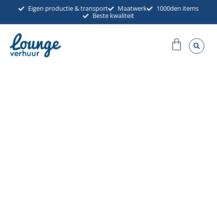
Ga
Eigen productie & transport
Maatwerk
1000den items
Beste kwaliteit
naar
de
Winkel
inhoud