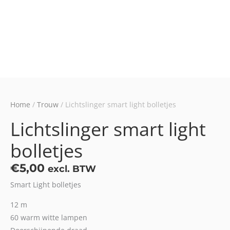
Home
/
Trouw
/ Lichtslinger smart light bolletjes
Lichtslinger smart light
bolletjes
€
5,00
excl. BTW
Smart Light bolletjes
12 m
60 warm witte lampen