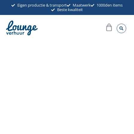
Ga
Eigen productie & transport
Maatwerk
1000den items
Beste kwaliteit
naar
de
Winkel
inhoud