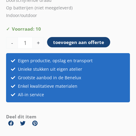
Doorschijnende draad
Op batterijen (niet meegeleverd)
Indoor/outdoor
Lichtslinger
Voorraad: 10
smart
-
+
toevoegen aan offerte
light
bolletjes
aantal
Eigen productie, opslag en transport
Unieke stukken uit eigen atelier
Grootste aanbod in de Benelux
Enkel kwalitatieve materialen
All-in service
Deel dit item