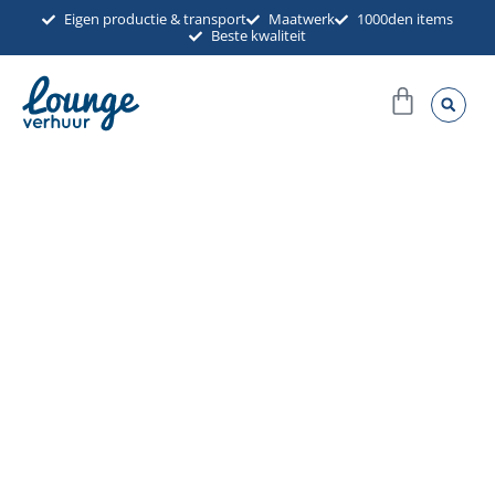
Ga
Eigen productie & transport
Maatwerk
1000den items
Beste kwaliteit
naar
de
Winkel
inhoud