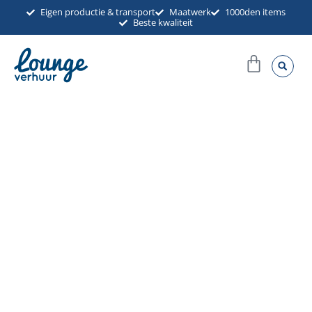
Ga
Eigen productie & transport
Maatwerk
1000den items
Beste kwaliteit
naar
de
Winkel
inhoud