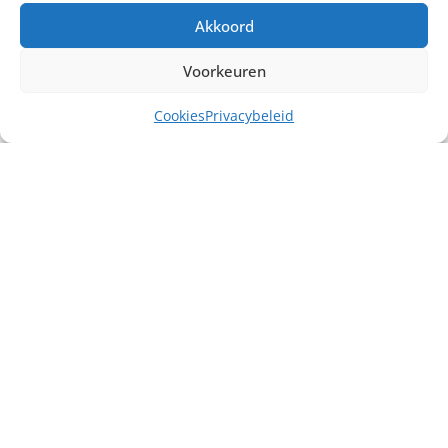
Akkoord
Voorkeuren
Cookies
Privacybeleid
Misschien heb je ook interesse in ...
€
30,00