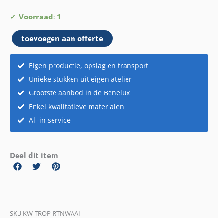
Rieten
Voorraad: 1
waaier
toevoegen aan offerte
aantal
Eigen productie, opslag en transport
Unieke stukken uit eigen atelier
Grootste aanbod in de Benelux
Enkel kwalitatieve materialen
All-in service
Deel dit item
SKU
KW-TROP-RTNWAAI