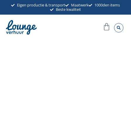
Ga
Eigen productie & transport
Maatwerk
1000den items
Beste kwaliteit
naar
de
Winkel
inhoud