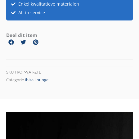
Enkel kwalitatieve materialen
All-in service
Deel dit item
SKU
TROP-VAT-ZTL
Categorie
Ibiza Lounge