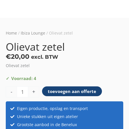
Home
/
Ibiza Lounge
/ Olievat zetel
Olievat zetel
€
20,00
excl. BTW
Olievat zetel
Olievat
Voorraad: 4
zetel
-
+
toevoegen aan offerte
aantal
Eigen productie, opslag en transport
Unieke stukken uit eigen atelier
Grootste aanbod in de Benelux