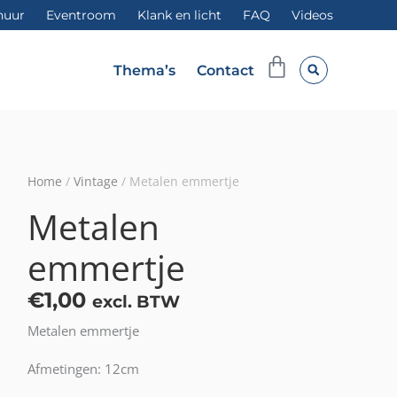
huur
Eventroom
Klank en licht
FAQ
Videos
Winkelwag
Thema’s
Contact
Home
/
Vintage
/ Metalen emmertje
Metalen
emmertje
€
1,00
excl. BTW
Metalen emmertje
Afmetingen: 12cm