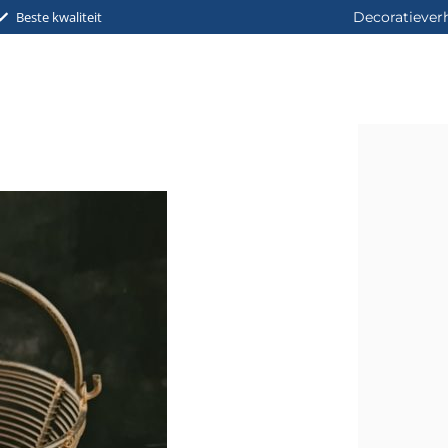
Beste kwaliteit
Decoratiever