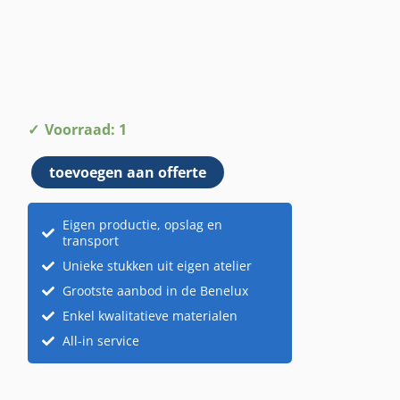
Metalen
Voorraad: 1
emmertje
toevoegen aan offerte
aantal
Eigen productie, opslag en
transport
Unieke stukken uit eigen atelier
Grootste aanbod in de Benelux
Enkel kwalitatieve materialen
All-in service