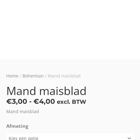
Home
/
Bohemian
/ Mand maisblad
Mand maisblad
Prijsklasse:
€
3,00
-
€
4,00
excl. BTW
€3,00
Mand maisblad
tot
€4,00
Afmeting