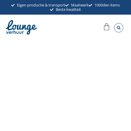
Ga
Eigen productie & transport
Maatwerk
1000den items
Beste kwaliteit
naar
de
Winkel
inhoud