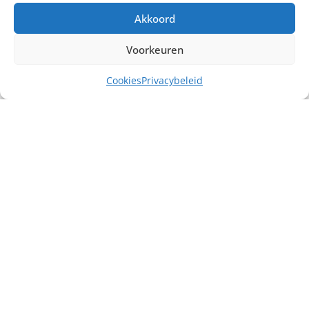
Akkoord
Voorkeuren
Cookies
Privacybeleid
Misschien heb je ook interesse in ...
€
18,00