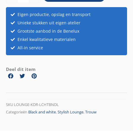
lichtbundel
aantal
Eigen productie, opslag en transport
Unieke stukken uit eigen atelier
Grootste aanbod in de Benelux
Enkel kwalitatieve materialen
All-in service
Deel dit item
SKU
LOUNGE-KDR-LCHTBNDL
Categorieën
Black and white
,
Stylish Lounge
,
Trouw