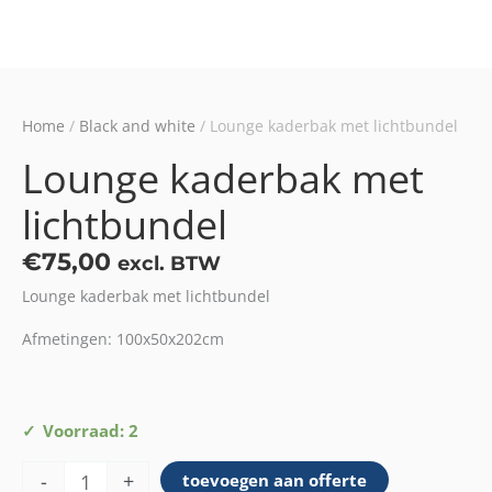
Home
/
Black and white
/ Lounge kaderbak met lichtbundel
Lounge kaderbak met
lichtbundel
€
75,00
excl. BTW
Lounge kaderbak met lichtbundel
Afmetingen: 100x50x202cm
Lounge
Voorraad: 2
kaderbak
-
+
toevoegen aan offerte
met