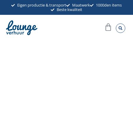
Ga
Eigen productie & transport
Maatwerk
1000den items
Beste kwaliteit
naar
de
Winkel
inhoud