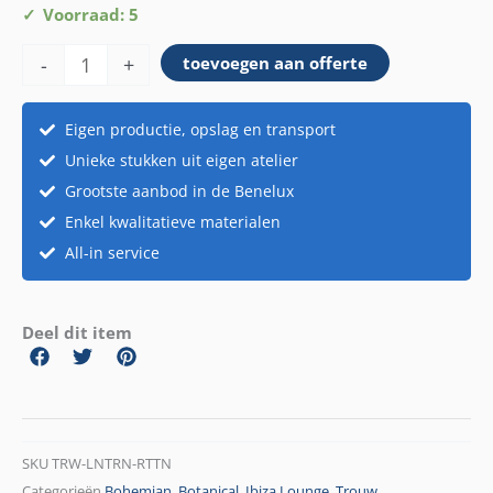
Lantaarn
Voorraad: 5
rattan
-
+
toevoegen aan offerte
aantal
Eigen productie, opslag en transport
Unieke stukken uit eigen atelier
Grootste aanbod in de Benelux
Enkel kwalitatieve materialen
All-in service
Deel dit item
SKU
TRW-LNTRN-RTTN
Categorieën
Bohemian
,
Botanical
,
Ibiza Lounge
,
Trouw