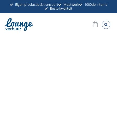
Ga
Eigen productie & transport
Maatwerk
1000den items
Beste kwaliteit
naar
de
Winkel
inhoud