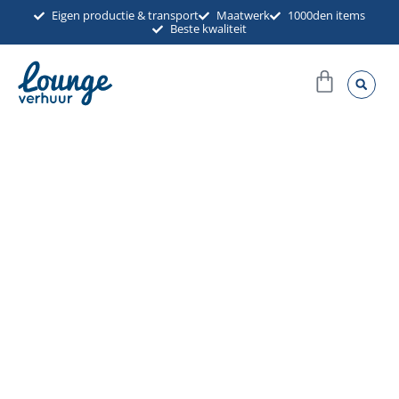
Ga
Eigen productie & transport
Maatwerk
1000den items
Beste kwaliteit
naar
de
Winkel
inhoud