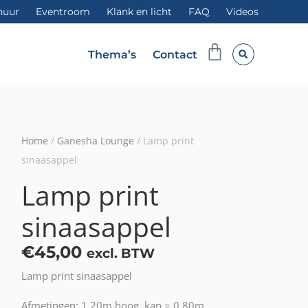
huur
Eventroom
Klank en licht
FAQ
Videos
Winkelwag
Thema’s
Contact
Home
/
Ganesha Lounge
/ Lamp print
sinaasappel
Lamp print
sinaasappel
€
45,00
excl. BTW
Lamp print sinaasappel
Afmetingen: 1.20m hoog, kap = 0.80m