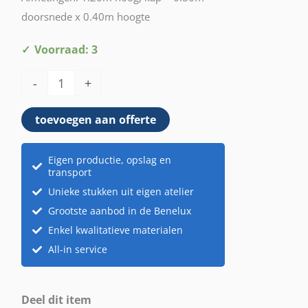
doorsnede x 0.40m hoogte
Lamp
Voorraad: 3
print
-
+
sinaasappel
aantal
toevoegen aan offerte
Eigen productie, opslag en
transport
Unieke stukken uit eigen atelier
Grootste aanbod in de Benelux
Enkel kwalitatieve materialen
All-in service
Deel dit item