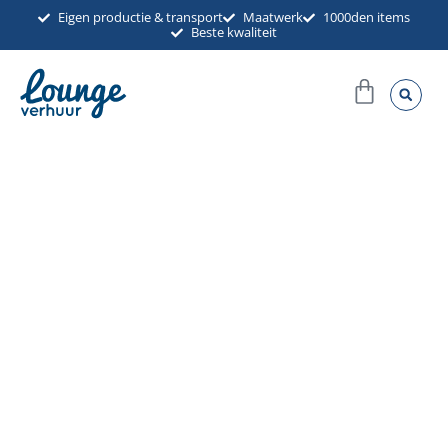
Ga
Eigen productie & transport
Maatwerk
1000den items
Beste kwaliteit
naar
de
Winkel
inhoud