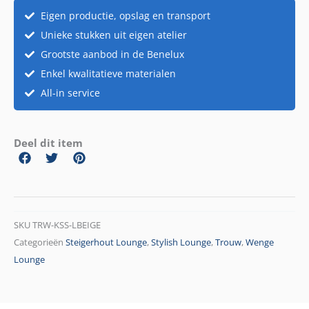
Eigen productie, opslag en transport
Unieke stukken uit eigen atelier
Grootste aanbod in de Benelux
Enkel kwalitatieve materialen
All-in service
Deel dit item
SKU
TRW-KSS-LBEIGE
Categorieën
Steigerhout Lounge
,
Stylish Lounge
,
Trouw
,
Wenge
Lounge