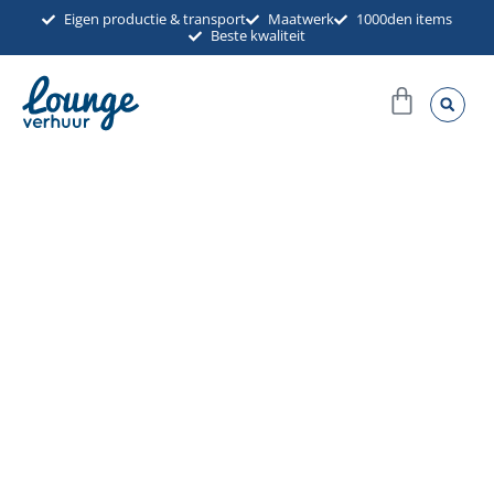
Ga
Eigen productie & transport
Maatwerk
1000den items
Beste kwaliteit
naar
de
Winkel
inhoud