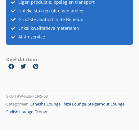
Eigen productie, opslag en transport
Unieke stukken uit eigen atelier
Grootste aanbod in de Benelux
Enkel kwalitatieve materialen
All-in service
Deel dit item
SKU
TRW-KSS-FCHS-60
Categorieën
Ganesha Lounge
,
Ibiza Lounge
,
Steigerhout Lounge
,
Stylish Lounge
,
Trouw