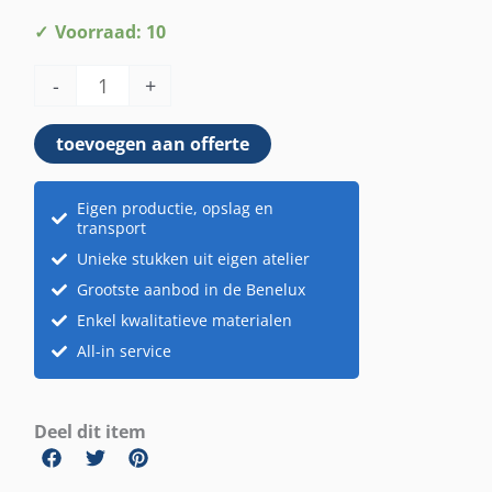
Kaarshouder
Voorraad: 10
goud
-
+
aantal
toevoegen aan offerte
Eigen productie, opslag en
transport
Unieke stukken uit eigen atelier
Grootste aanbod in de Benelux
Enkel kwalitatieve materialen
All-in service
Deel dit item