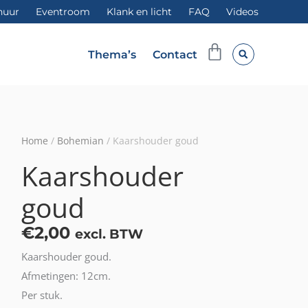
huur
Eventroom
Klank en licht
FAQ
Videos
Winkelwag
Thema’s
Contact
Home
/
Bohemian
/ Kaarshouder goud
Kaarshouder
goud
€
2,00
excl. BTW
Kaarshouder goud.
Afmetingen: 12cm.
Per stuk.