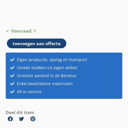
Hanger
Voorraad: 1
met
toevoegen aan offerte
houden
diertjes
aantal
Eigen productie, opslag en transport
Unieke stukken uit eigen atelier
Grootste aanbod in de Benelux
Enkel kwalitatieve materialen
All-in service
Deel dit item