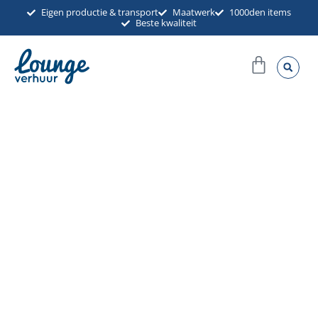
Ga
Eigen productie & transport
Maatwerk
1000den items
Beste kwaliteit
naar
de
Winkel
inhoud