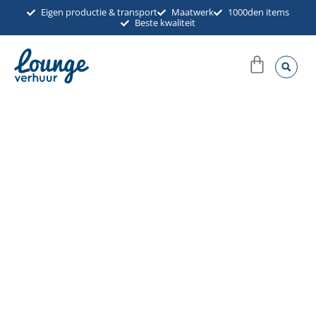
Ga
Eigen productie & transport
Maatwerk
1000den items
Beste kwaliteit
naar
de
Winkel
inhoud