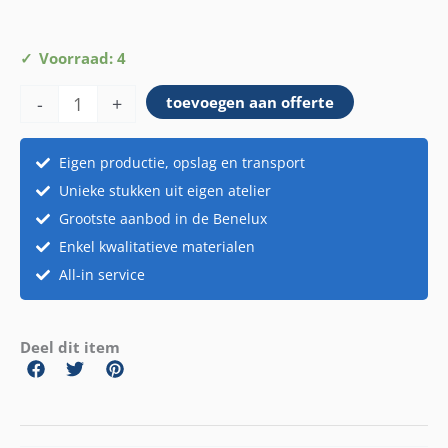
Glas
Voorraad: 4
hoog
-
+
toevoegen aan offerte
Whisky/Scotch
aantal
Eigen productie, opslag en transport
Unieke stukken uit eigen atelier
Grootste aanbod in de Benelux
Enkel kwalitatieve materialen
All-in service
Deel dit item