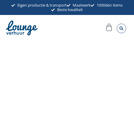
Ga
Eigen productie & transport
Maatwerk
1000den items
Beste kwaliteit
naar
de
Winkel
inhoud