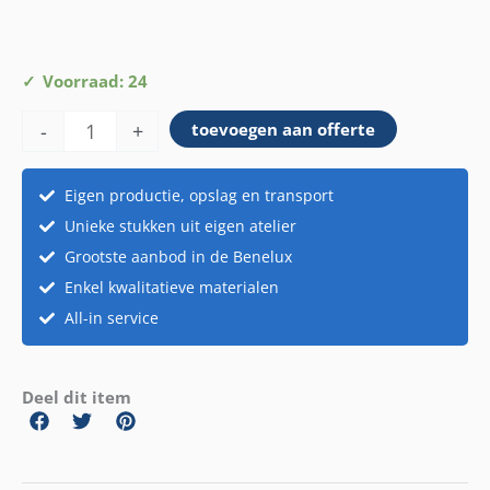
Flower
Voorraad: 24
Bundle
-
+
toevoegen aan offerte
Rose/Skimmia/Green
aantal
Eigen productie, opslag en transport
Unieke stukken uit eigen atelier
Grootste aanbod in de Benelux
Enkel kwalitatieve materialen
All-in service
Deel dit item