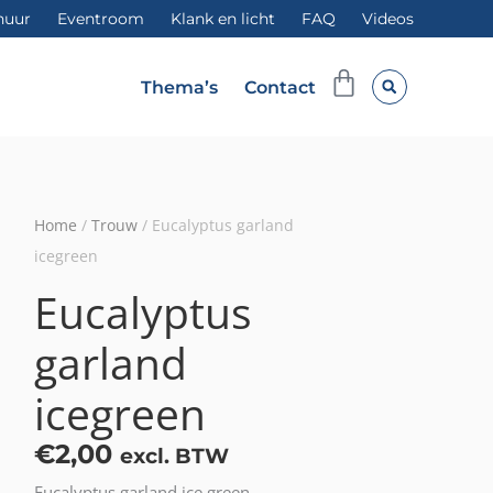
huur
Eventroom
Klank en licht
FAQ
Videos
Winkelwag
Thema’s
Contact
Home
/
Trouw
/ Eucalyptus garland
icegreen
Eucalyptus
garland
icegreen
€
2,00
excl. BTW
Eucalyptus garland ice green.