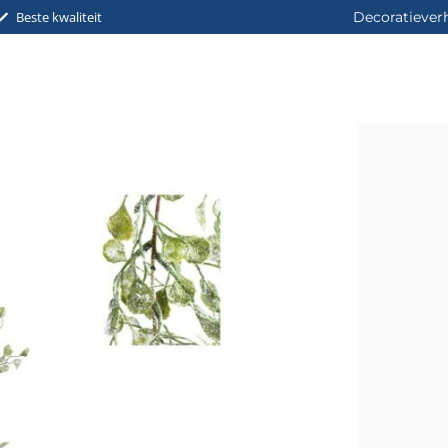
Beste kwaliteit
Decoratiever