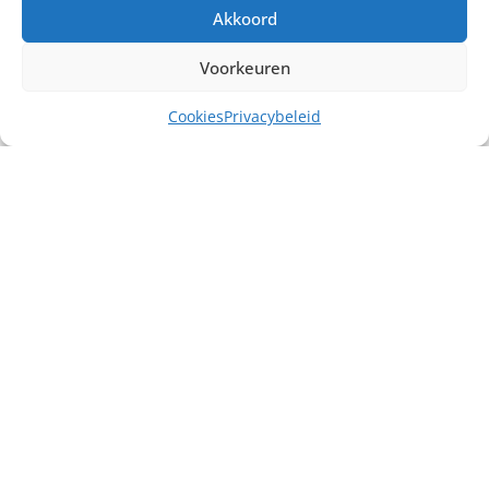
Akkoord
Voorkeuren
Cookies
Privacybeleid
Misschien heb je ook interesse in ...
€
5,00
excl. BTW