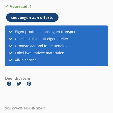
Deurhanger
Voorraad: 1
hout
toevoegen aan offerte
aantal
Eigen productie, opslag en transport
Unieke stukken uit eigen atelier
Grootste aanbod in de Benelux
Enkel kwalitatieve materialen
All-in service
Deel dit item
SKU
KW-VINT-DRHNGR-HT