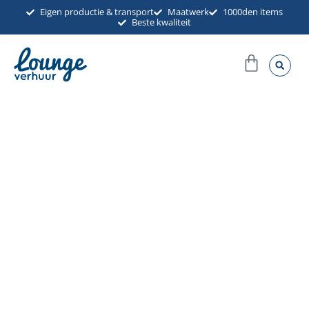
Ga
Eigen productie & transport
Maatwerk
1000den items
Beste kwaliteit
naar
de
Winkel
inhoud