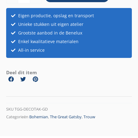
aantal
Eigen productie, opslag en transport
Unieke stukken uit eigen atelier
Grootste aanbod in de Benelux
Enkel kwalitatieve materialen
All-in service
Deel dit item
SKU
TGG-DECOTAK-GD
Categorieën
Bohemian
,
The Great Gatsby
,
Trouw