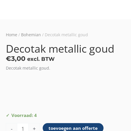
Home
/
Bohemian
/ Decotak metallic goud
Decotak metallic goud
€
3,00
excl. BTW
Decotak metallic goud.
Decotak
Voorraad: 4
metallic
-
+
toevoegen aan offerte
goud