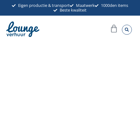
Ga
Eigen productie & transport
Maatwerk
1000den items
Beste kwaliteit
naar
de
Winkel
inhoud