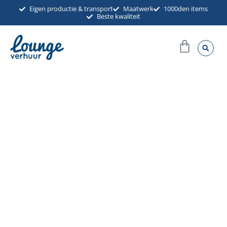
Ga
Eigen productie & transport
Maatwerk
1000den items
Beste kwaliteit
naar
de
Winkel
inhoud