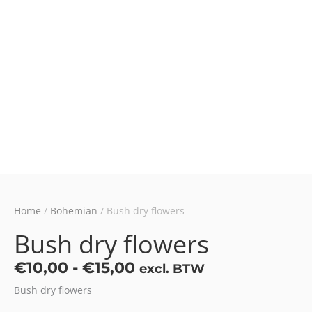
Home
/
Bohemian
/ Bush dry flowers
Bush dry flowers
Prijsklasse:
€
10,00
-
€
15,00
excl. BTW
€10,00
Bush dry flowers
tot