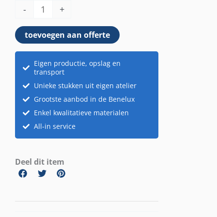
-
+
aantal
toevoegen aan offerte
Eigen productie, opslag en
transport
Unieke stukken uit eigen atelier
Grootste aanbod in de Benelux
Enkel kwalitatieve materialen
All-in service
Deel dit item