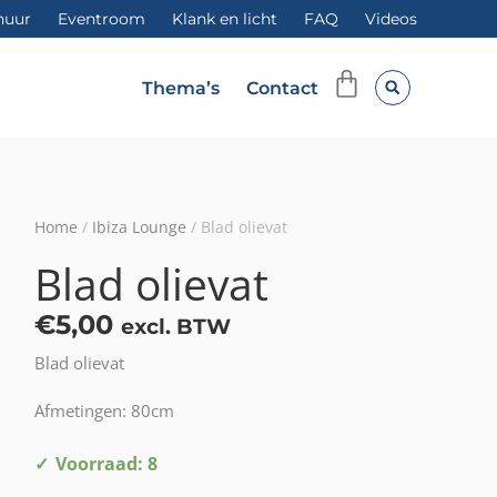
huur
Eventroom
Klank en licht
FAQ
Videos
Winkelwag
Thema’s
Contact
Home
/
Ibiza Lounge
/ Blad olievat
Blad olievat
€
5,00
excl. BTW
Blad olievat
Afmetingen: 80cm
Blad
Voorraad: 8
olievat