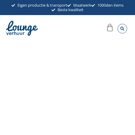
Ga
Eigen productie & transport
Maatwerk
1000den items
Beste kwaliteit
naar
de
Winkel
inhoud