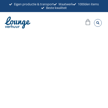
Ga
Eigen productie & transport
Maatwerk
1000den items
Beste kwaliteit
naar
de
Winkel
inhoud