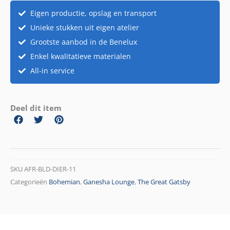
Eigen productie, opslag en transport
Unieke stukken uit eigen atelier
Grootste aanbod in de Benelux
Enkel kwalitatieve materialen
All-in service
Deel dit item
SKU
AFR-BLD-DIER-11
Categorieën
Bohemian
,
Ganesha Lounge
,
The Great Gatsby