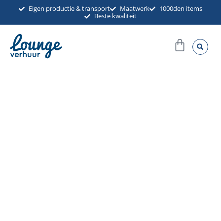
Ga
Eigen productie & transport
Maatwerk
1000den items
Beste kwaliteit
naar
de
Winkel
inhoud