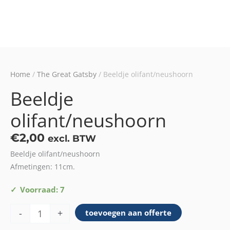
Home
/
The Great Gatsby
/ Beeldje olifant/neushoorn
Beeldje
olifant/neushoorn
€
2,00
excl. BTW
Beeldje olifant/neushoorn
Afmetingen: 11cm.
Beeldje
Voorraad: 7
olifant/neushoorn
-
+
toevoegen aan offerte
aantal