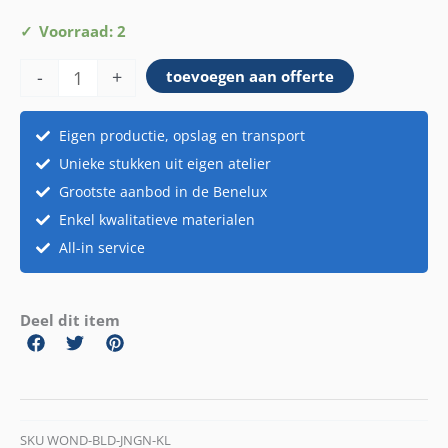
Beeldje
Voorraad: 2
jongen
-
+
toevoegen aan offerte
klein
aantal
Eigen productie, opslag en transport
Unieke stukken uit eigen atelier
Grootste aanbod in de Benelux
Enkel kwalitatieve materialen
All-in service
Deel dit item
SKU
WOND-BLD-JNGN-KL