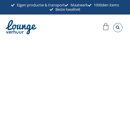
Ga
Eigen productie & transport
Maatwerk
1000den items
Beste kwaliteit
naar
de
Winkel
inhoud