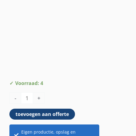
Bamboerol
Voorraad: 4
kleur
-
+
aantal
toevoegen aan offerte
Eigen productie, opslag en