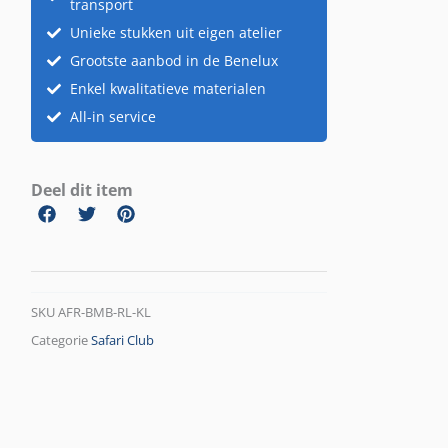
transport
Unieke stukken uit eigen atelier
Grootste aanbod in de Benelux
Enkel kwalitatieve materialen
All-in service
Deel dit item
SKU
AFR-BMB-RL-KL
Categorie
Safari Club