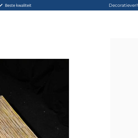
Beste kwaliteit
Decoratiever