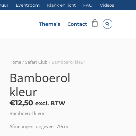
huur
Eventroom
Klank en licht
FAQ
Videos
Winkelwag
Thema’s
Contact
Home
/
Safari Club
/ Bamboerol kleur
Bamboerol
kleur
€
12,50
excl. BTW
Bamboerol kleur
Afmetingen: ongeveer 70cm.