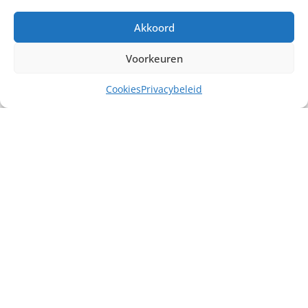
Akkoord
Voorkeuren
Cookies
Privacybeleid
Misschien heb je ook interesse in ...