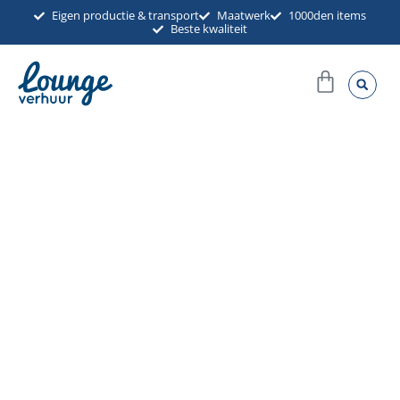
Ga
Eigen productie & transport
Maatwerk
1000den items
Beste kwaliteit
naar
de
Winkel
inhoud