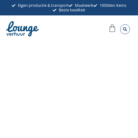
Ga
Eigen productie & transport
Maatwerk
1000den items
Beste kwaliteit
naar
de
Winkel
inhoud