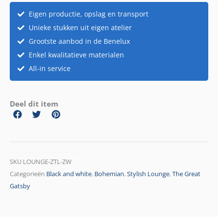
Eigen productie, opslag en transport
Unieke stukken uit eigen atelier
Grootste aanbod in de Benelux
Enkel kwalitatieve materialen
All-in service
Deel dit item
SKU
LOUNGE-ZTL-ZW
Categorieën
Black and white
,
Bohemian
,
Stylish Lounge
,
The Great
Gatsby