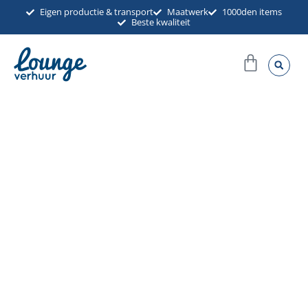
Ga
Eigen productie & transport
Maatwerk
1000den items
Beste kwaliteit
naar
de
Winkel
inhoud