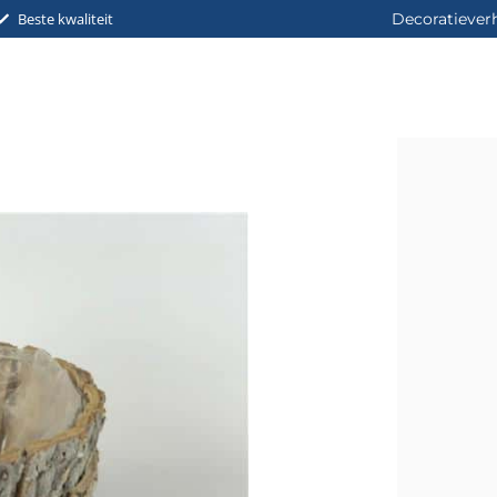
Beste kwaliteit
Decoratiever