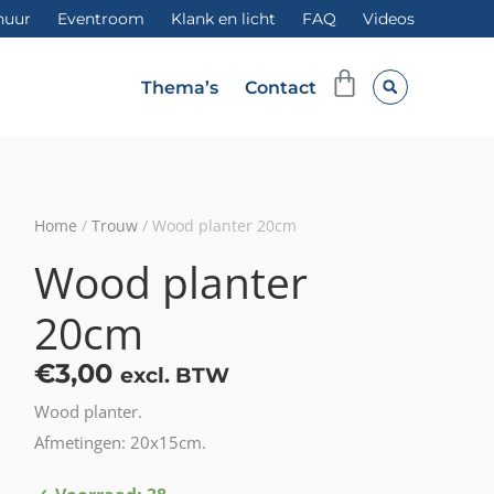
huur
Eventroom
Klank en licht
FAQ
Videos
Winkelwag
Thema’s
Contact
Home
/
Trouw
/ Wood planter 20cm
Wood planter
20cm
€
3,00
excl. BTW
Wood planter.
Afmetingen: 20x15cm.
Wood