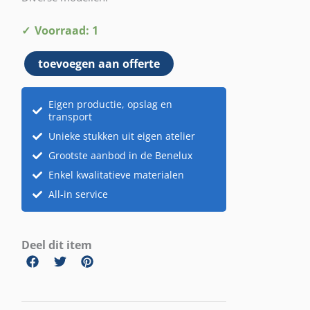
Wonderland
Voorraad: 1
Pakket
toevoegen aan offerte
6
aantal
Eigen productie, opslag en
transport
Unieke stukken uit eigen atelier
Grootste aanbod in de Benelux
Enkel kwalitatieve materialen
All-in service
Deel dit item