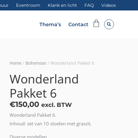
huur
Eventroom
Klank en licht
FAQ
Videos
Winkelwag
Thema’s
Contact
Home
/
Bohemian
/ Wonderland Pakket 6
Wonderland
Pakket 6
€
150,00
excl. BTW
Wonderland Pakket 6.
Inhoud: set van 10 stoelen met graszit.
Diverse modellen.