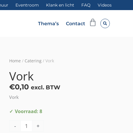
huur
Eventroom
Klank en licht
FAQ
Videos
Winkelwag
Thema’s
Contact
Home
/
Catering
/ Vork
Vork
€
0,10
excl. BTW
Vork
Vork
Voorraad: 8
aantal
-
+