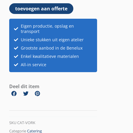
toevoegen aan offerte
Eigen productie, opslag en
transport
Unieke stukken uit eigen atelier
Grootste aanbod in de Benelux
Enkel kwalitatieve materialen
All-in service
Deel dit item
SKU
CAT-VORK
Categorie
Catering