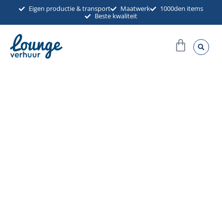
Ga
Eigen productie & transport
Maatwerk
1000den items
Beste kwaliteit
naar
de
Winkel
inhoud