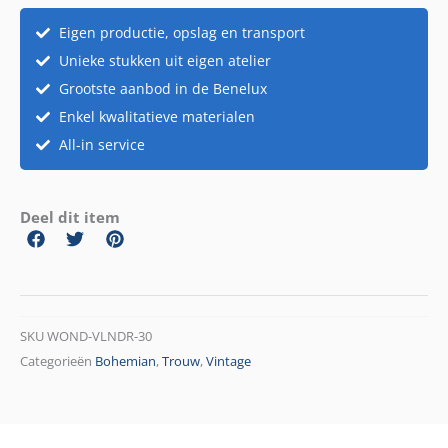
Eigen productie, opslag en transport
Unieke stukken uit eigen atelier
Grootste aanbod in de Benelux
Enkel kwalitatieve materialen
All-in service
Deel dit item
SKU
WOND-VLNDR-30
Categorieën
Bohemian
,
Trouw
,
Vintage