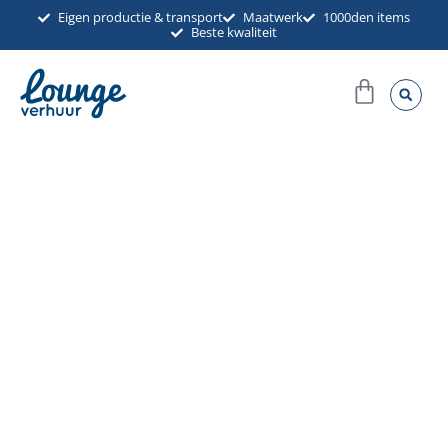
Ga
Eigen productie & transport
Maatwerk
1000den items
Beste kwaliteit
naar
de
Winkel
inhoud