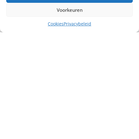
Voorkeuren
Cookies
Privacybeleid
Misschien heb je ook interesse in ...
€
30,00
excl. BTW