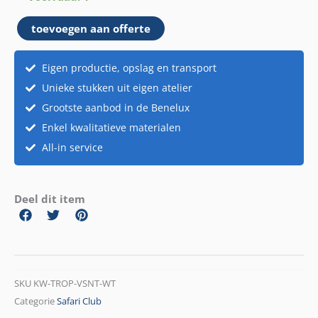
wit
toevoegen aan offerte
aantal
Eigen productie, opslag en transport
Unieke stukken uit eigen atelier
Grootste aanbod in de Benelux
Enkel kwalitatieve materialen
All-in service
Deel dit item
SKU
KW-TROP-VSNT-WT
Categorie
Safari Club