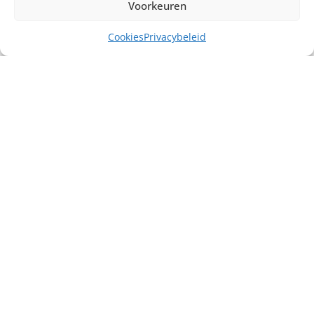
Voorkeuren
Cookies
Privacybeleid
Misschien heb je ook interesse in ...
€
5,00
excl. BTW