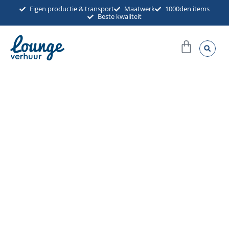
Ga
Eigen productie & transport
Maatwerk
1000den items
Beste kwaliteit
naar
de
Winkel
inhoud