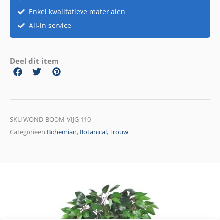
Enkel kwalitatieve materialen
All-in service
Deel dit item
SKU
WOND-BOOM-VIJG-110
Categorieën
Bohemian
,
Botanical
,
Trouw