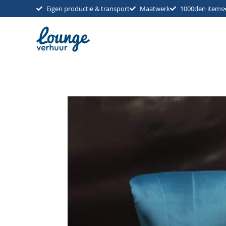
Ga
Eigen productie & transport
Maatwerk
1000den items
naar
de
inhoud