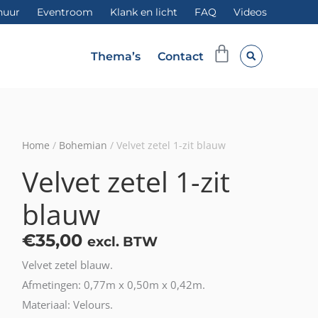
huur
Eventroom
Klank en licht
FAQ
Videos
Winkelwag
Thema’s
Contact
Home
/
Bohemian
/ Velvet zetel 1-zit blauw
Velvet zetel 1-zit
blauw
€
35,00
excl. BTW
Velvet zetel blauw.
Afmetingen: 0,77m x 0,50m x 0,42m.
Materiaal: Velours.