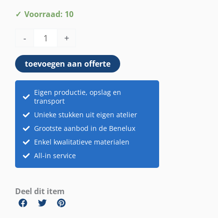
Velvet
Voorraad: 10
zetel
-
+
1-
zit
toevoegen aan offerte
blauw
aantal
Eigen productie, opslag en
transport
Unieke stukken uit eigen atelier
Grootste aanbod in de Benelux
Enkel kwalitatieve materialen
All-in service
Deel dit item