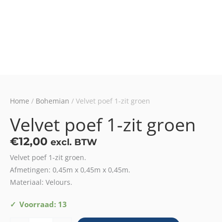
Home
/
Bohemian
/ Velvet poef 1-zit groen
Velvet poef 1-zit groen
€
12,00
excl. BTW
Velvet poef 1-zit groen.
Afmetingen: 0,45m x 0,45m x 0,45m.
Materiaal: Velours.
Velvet
Voorraad: 13
poef