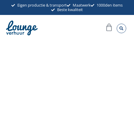
Ga
Eigen productie & transport
Maatwerk
1000den items
Beste kwaliteit
naar
de
Winkel
inhoud