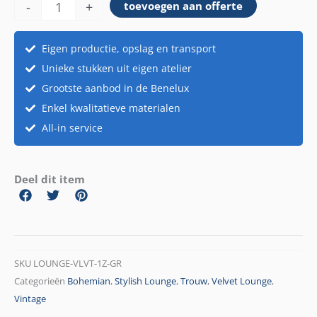
-
+
toevoegen aan offerte
1-
zit
groen
Eigen productie, opslag en transport
aantal
Unieke stukken uit eigen atelier
Grootste aanbod in de Benelux
Enkel kwalitatieve materialen
All-in service
Deel dit item
SKU
LOUNGE-VLVT-1Z-GR
Categorieën
Bohemian
,
Stylish Lounge
,
Trouw
,
Velvet Lounge
,
Vintage