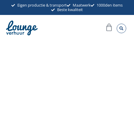
Ga
Eigen productie & transport
Maatwerk
1000den items
Beste kwaliteit
naar
de
Winkel
inhoud