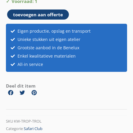
Trol
Voorraad: 1
aantal
toevoegen aan offerte
Eigen productie, opslag en transport
Unieke stukken uit eigen atelier
Grootste aanbod in de Benelux
Enkel kwalitatieve materialen
All-in service
Deel dit item
SKU
KW-TROP-TROL
Categorie
Safari Club