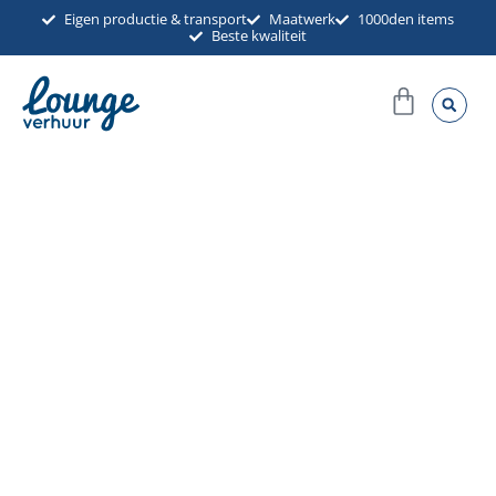
Ga
Eigen productie & transport
Maatwerk
1000den items
Beste kwaliteit
naar
de
Winkel
inhoud