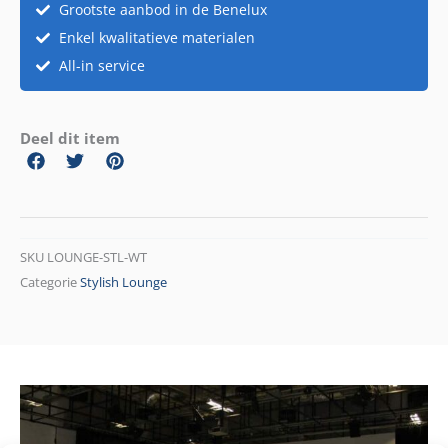
Grootste aanbod in de Benelux
Enkel kwalitatieve materialen
All-in service
Deel dit item
SKU
LOUNGE-STL-WT
Categorie
Stylish Lounge