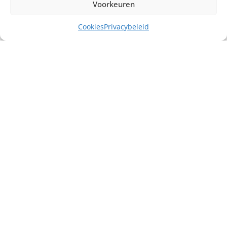
Voorkeuren
Cookies
Privacybeleid
Misschien heb je ook interesse in ...
€
75,00
excl. BTW