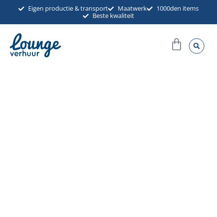
Ga
Eigen productie & transport
Maatwerk
1000den items
Beste kwaliteit
naar
de
Winkel
inhoud