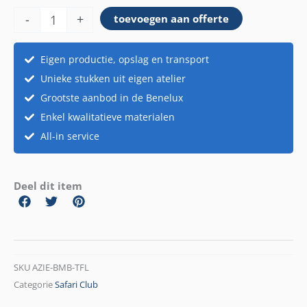
bamboe
-
+
toevoegen aan offerte
aantal
Eigen productie, opslag en transport
Unieke stukken uit eigen atelier
Grootste aanbod in de Benelux
Enkel kwalitatieve materialen
All-in service
Deel dit item
SKU
AZIE-BMB-TFL
Categorie
Safari Club