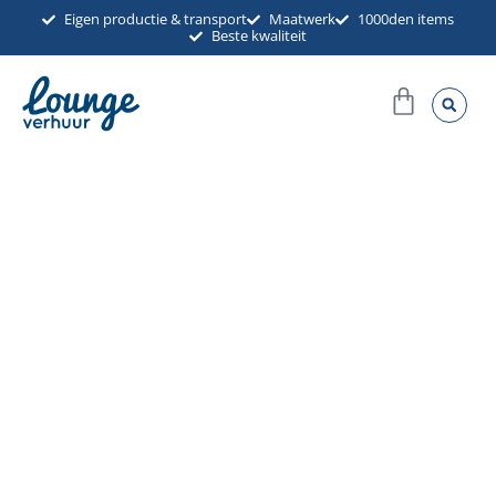
Ga
Eigen productie & transport
Maatwerk
1000den items
Beste kwaliteit
naar
de
Winkel
inhoud