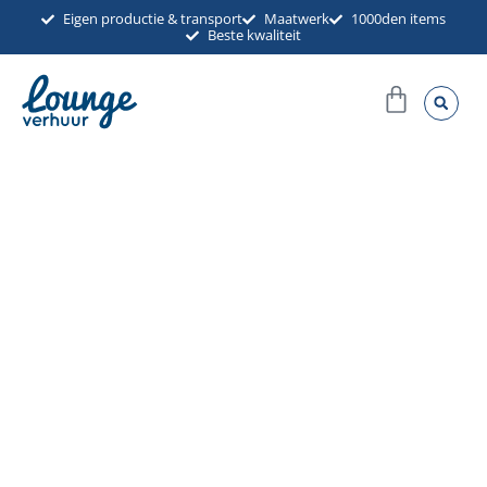
Ga
Eigen productie & transport
Maatwerk
1000den items
Beste kwaliteit
naar
de
Winkel
inhoud