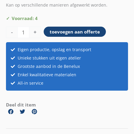
Kan op verschillende manieren afgewerkt worden.
Steigerhout
Voorraad: 4
roomdivider
-
+
toevoegen aan offerte
aantal
Eigen productie, opslag en transport
Unieke stukken uit eigen atelier
Grootste aanbod in de Benelux
Enkel kwalitatieve materialen
All-in service
Deel dit item